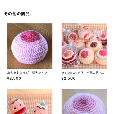
その他の商品
あむあむおっぴ 短乳タイプ
あむあむおっぴ バラエティカラ
ー
¥2,500
¥2,500